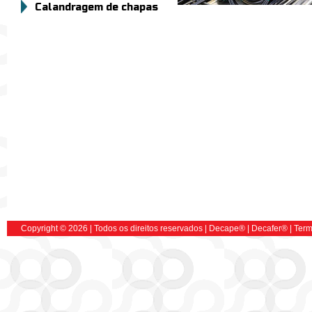
Calandragem de chapas
Copyright © 2026 | Todos os direitos reservados |
Decape
® |
Decafer
®
|
Term