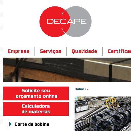
Empresa
Serviços
Qualidade
Certific
Contato
Home
» »
Corte de bobina