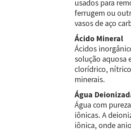
usados para remo
ferrugem ou out
vasos de aço car
Ácido Mineral
Ácidos inorgânic
solução aquosa 
clorídrico, nítric
minerais.
Água Deionizada
Água com pureza
iônicas. A deion
iônica, onde ani