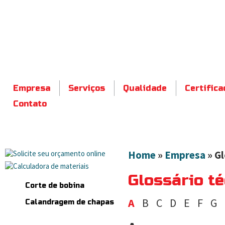
Empresa
Serviços
Qualidade
Certific
Contato
Home
»
Empresa
» Gl
Glossário té
Corte de bobina
A
B
C
D
E
F
G
Calandragem de chapas