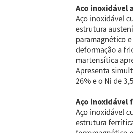
Aco inoxidável 
Aço inoxidável c
estrutura austen
paramagnético e
deformação a fri
martensítica ap
Apresenta simult
26% e o Ni de 3,
Aço inoxidável f
Aço inoxidável c
estrutura ferríti
ferromagnético e