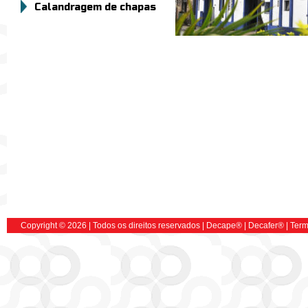
Calandragem de chapas
Copyright © 2026 | Todos os direitos reservados |
Decape
® |
Decafer
®
|
Term