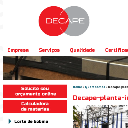
Empresa
Serviços
Qualidade
Certific
Contato
Home
»
Quem somos
» Decape-plan
Decape-planta-i
Corte de bobina