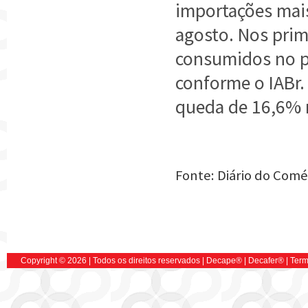
importações mais
agosto. Nos prim
consumidos no pa
conforme o IABr.
queda de 16,6% 
Fonte: Diário do Comé
Copyright © 2026 | Todos os direitos reservados |
Decape
® |
Decafer
®
|
Term