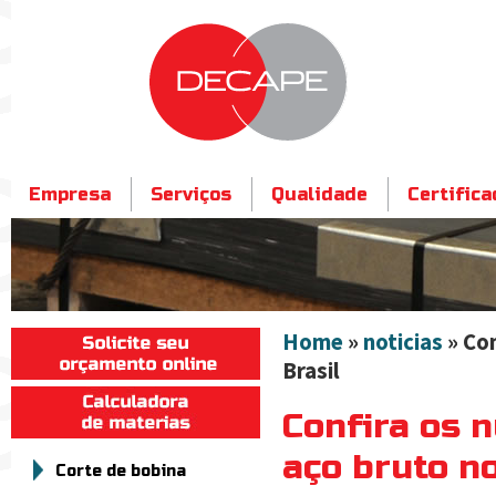
Empresa
Serviços
Qualidade
Certific
Contato
Home
»
noticias
» Con
Brasil
Confira os 
aço bruto no
Corte de bobina