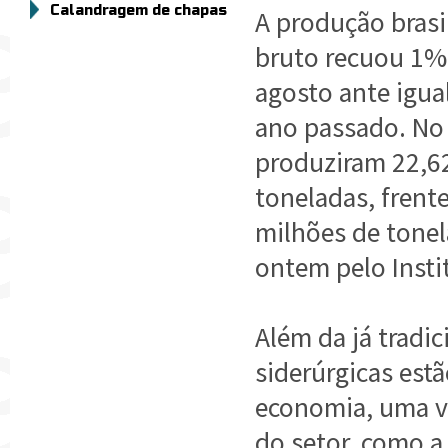
Calandragem de chapas
A produção brasi
bruto recuou 1% 
agosto ante igua
ano passado. No 
produziram 22,6
toneladas, frent
milhões de tone
ontem pelo Instit
Além da já tradic
siderúrgicas est
economia, uma ve
do setor, como a 