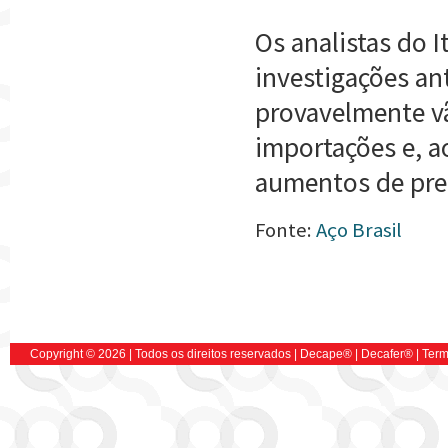
Os analistas do I
investigações a
provavelmente vã
importações e, a
aumentos de pre
Fonte:
Aço Brasil
Copyright © 2026 | Todos os direitos reservados |
Decape
® |
Decafer
®
|
Term