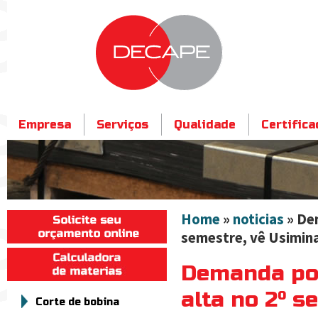
Empresa
Serviços
Qualidade
Certific
Contato
Home
»
noticias
» Dem
semestre, vê Usimin
Demanda por
alta no 2º s
Corte de bobina