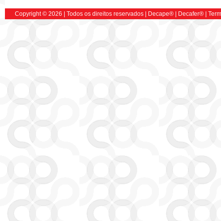
Copyright © 2026 | Todos os direitos reservados |
Decape
® |
Decafer
®
|
Term