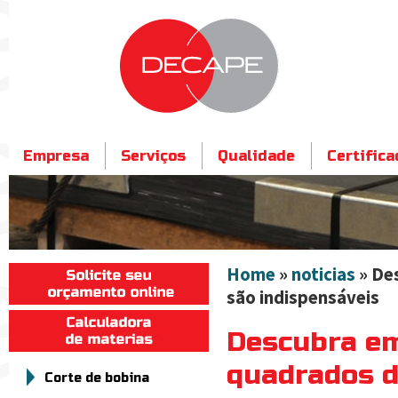
Empresa
Serviços
Qualidade
Certific
Contato
Home
»
noticias
» De
são indispensáveis
Descubra em
quadrados d
Corte de bobina