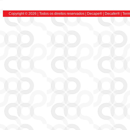
Copyright © 2026 | Todos os direitos reservados |
Decape
® |
Decafer
®
|
Term