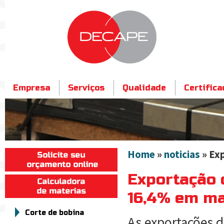
Empresa
Serviços
Qualidade
Certific
Contato
Home
»
noticias
» Exp
Exportação 
16,4% em ma
Corte de bobina
As exportações d