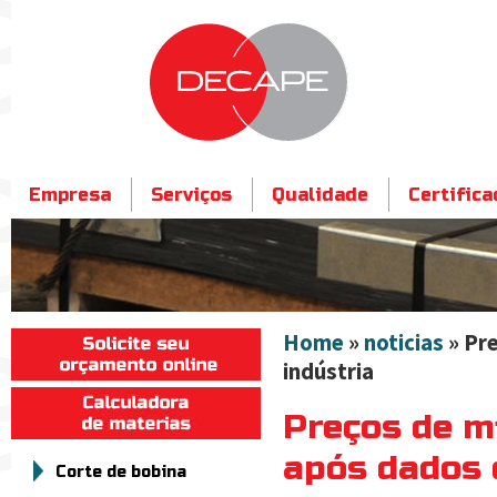
Empresa
Serviços
Qualidade
Certific
Contato
Home
»
noticias
» Pre
indústria
Preços de m
após dados 
Corte de bobina