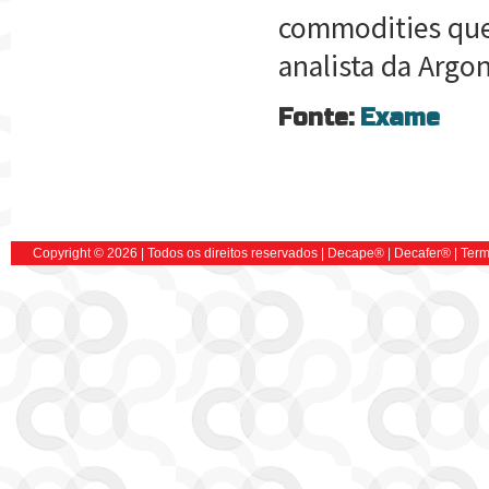
commodities que 
analista da Argon
Fonte:
Exame
Copyright © 2026 | Todos os direitos reservados |
Decape
® |
Decafer
®
|
Term